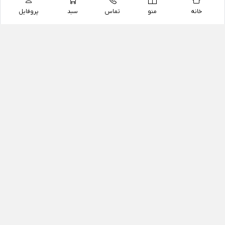
خانه
منو
تماس
سبد
پروفایل
فروشگاه
داروخانه آنلاین دکتر یزدیان
داروخانه آنلاین دکتر یزدیان از سال 1397 فعالیت خود را با
هدف فروش اینترنتی اقلام غیر دارویی شامل محصولات
آرایشی و بهداشتی، مکمل های رژیمی و غذایی، مکمل های