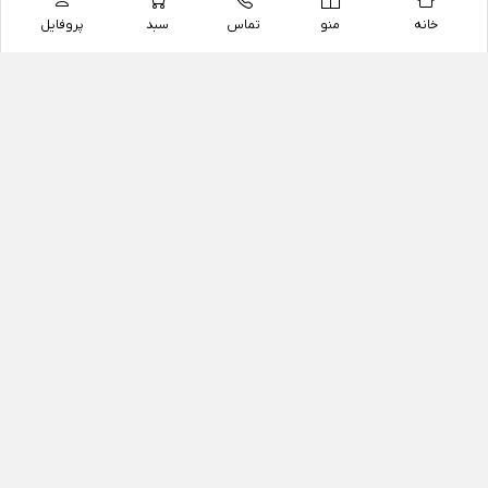
خانه
منو
تماس
سبد
پروفایل
فروشگاه
داروخانه آنلاین دکتر یزدیان
داروخانه آنلاین دکتر یزدیان از سال 1397 فعالیت خود را با
هدف فروش اینترنتی اقلام غیر دارویی شامل محصولات
آرایشی و بهداشتی، مکمل های رژیمی و غذایی، مکمل های