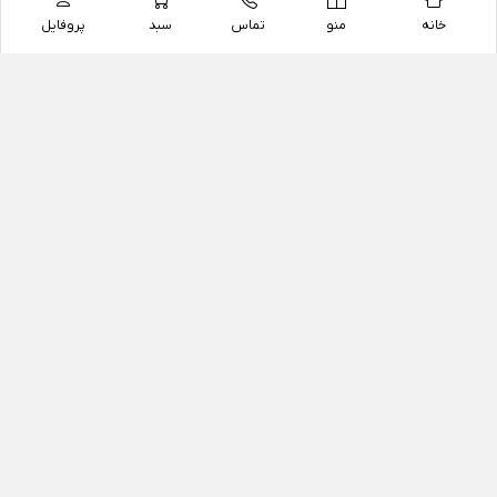
خانه
منو
تماس
سبد
پروفایل
فروشگاه
داروخانه آنلاین دکتر یزدیان
داروخانه آنلاین دکتر یزدیان از سال 1397 فعالیت خود را با
هدف فروش اینترنتی اقلام غیر دارویی شامل محصولات
آرایشی و بهداشتی، مکمل های رژیمی و غذایی، مکمل های