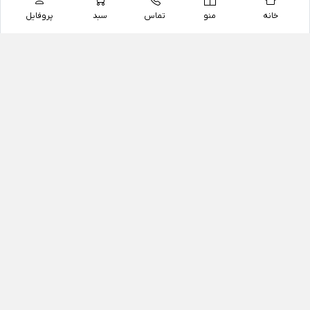
خانه
منو
تماس
سبد
پروفایل
فروشگاه
داروخانه آنلاین دکتر یزدیان
داروخانه آنلاین دکتر یزدیان از سال 1397 فعالیت خود را با
هدف فروش اینترنتی اقلام غیر دارویی شامل محصولات
آرایشی و بهداشتی، مکمل های رژیمی و غذایی، مکمل های