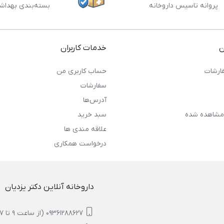
پروانه تاسیس داروخانه
بسته‌بندی بهداش
ن
خدمات کاربران
ارشات
حساب کاربری من
سفارشات
آدرس‌ها
مشاهده شده
سبد خرید
علاقه مندی ها
درخواست همکاری
داروخانه آنلاین دکتر یزدیان
09361288627 (از ساعت 9 تا 17)