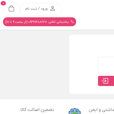
0
ورود / ثبت نام
پشتیبانی تلفنی :
09361288627 (از ساعت 9 تا 17)
اشتی و ایمن
تضمین اصالت کالا