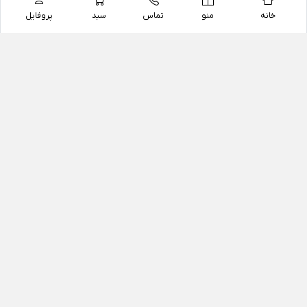
خانه
منو
تماس
سبد
پروفایل
فروشگاه
داروخانه آنلاین دکتر یزدیان
داروخانه آنلاین دکتر یزدیان از سال 1397 فعالیت خود را با
هدف فروش اینترنتی اقلام غیر دارویی شامل محصولات
آرایشی و بهداشتی، مکمل های رژیمی و غذایی، مکمل های