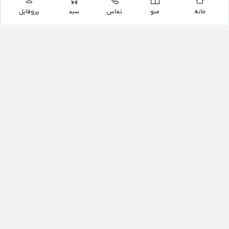
خانه
منو
تماس
سبد
پروفایل
فروشگاه
داروخانه آنلاین دکتر یزدیان
داروخانه آنلاین دکتر یزدیان از سال 1397 فعالیت خود را با
هدف فروش اینترنتی اقلام غیر دارویی شامل محصولات
آرایشی و بهداشتی، مکمل های رژیمی و غذایی، مکمل های