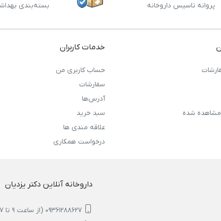
پروانه تاسیس داروخانه
بسته‌بندی بهداش
ن
خدمات کاربران
ارشات
حساب کاربری من
سفارشات
آدرس‌ها
مشاهده شده
سبد خرید
علاقه مندی ها
درخواست همکاری
داروخانه آنلاین دکتر یزدیان
09361288627 (از ساعت 9 تا 17)