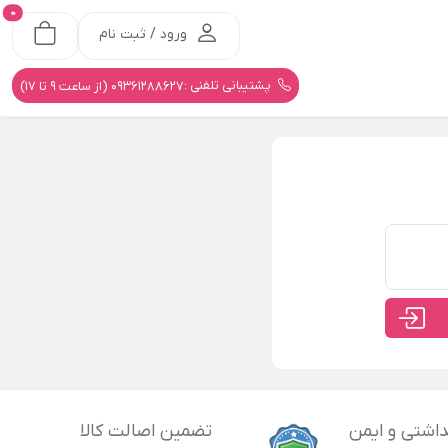
0
ورود / ثبت نام
پشتیبانی تلفنی :
09361288627 (از ساعت 9 تا 17)
اشتی و ایمن
تضمین اصالت کالا