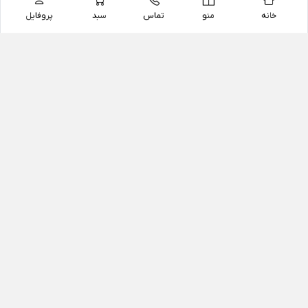
خانه
منو
تماس
سبد
پروفایل
فروشگاه
داروخانه آنلاین دکتر یزدیان
داروخانه آنلاین دکتر یزدیان از سال 1397 فعالیت خود را با
هدف فروش اینترنتی اقلام غیر دارویی شامل محصولات
آرایشی و بهداشتی، مکمل های رژیمی و غذایی، مکمل های