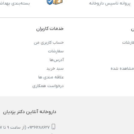
پروانه تاسیس داروخانه
بسته‌بندی بهداش
ن
خدمات کاربران
ارشات
حساب کاربری من
سفارشات
آدرس‌ها
مشاهده شده
سبد خرید
علاقه مندی ها
درخواست همکاری
داروخانه آنلاین دکتر یزدیان
09361288627 (از ساعت 9 تا 17)