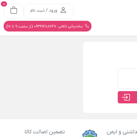
0
ورود / ثبت نام
پشتیبانی تلفنی :
09361288627 (از ساعت 9 تا 17)
اشتی و ایمن
تضمین اصالت کالا