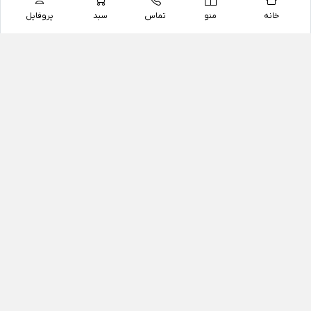
خانه
منو
تماس
سبد
پروفایل
فروشگاه
داروخانه آنلاین دکتر یزدیان
داروخانه آنلاین دکتر یزدیان از سال 1397 فعالیت خود را با
هدف فروش اینترنتی اقلام غیر دارویی شامل محصولات
آرایشی و بهداشتی، مکمل های رژیمی و غذایی، مکمل های