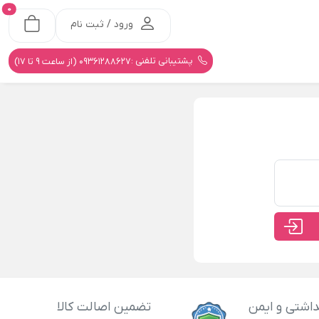
0
ورود / ثبت نام
پشتیبانی تلفنی :
09361288627 (از ساعت 9 تا 17)
اشتی و ایمن
تضمین اصالت کالا