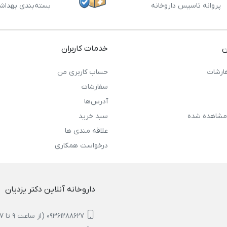
پروانه تاسیس داروخانه
بسته‌بندی بهداش
ن
خدمات کاربران
ارشات
حساب کاربری من
سفارشات
آدرس‌ها
مشاهده شده
سبد خرید
علاقه مندی ها
درخواست همکاری
داروخانه آنلاین دکتر یزدیان
09361288627 (از ساعت 9 تا 17)