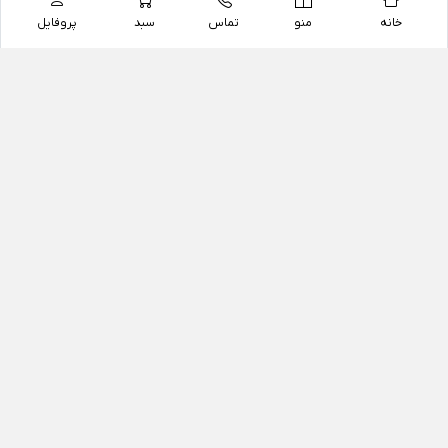
خانه
منو
تماس
سبد
پروفایل
فروشگاه
داروخانه آنلاین دکتر یزدیان
داروخانه آنلاین دکتر یزدیان از سال 1397 فعالیت خود را با
هدف فروش اینترنتی اقلام غیر دارویی شامل محصولات
آرایشی و بهداشتی، مکمل های رژیمی و غذایی، مکمل های