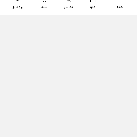
خانه
منو
تماس
سبد
پروفایل
فروشگاه
داروخانه آنلاین دکتر یزدیان
داروخانه آنلاین دکتر یزدیان از سال 1397 فعالیت خود را با
هدف فروش اینترنتی اقلام غیر دارویی شامل محصولات
آرایشی و بهداشتی، مکمل های رژیمی و غذایی، مکمل های