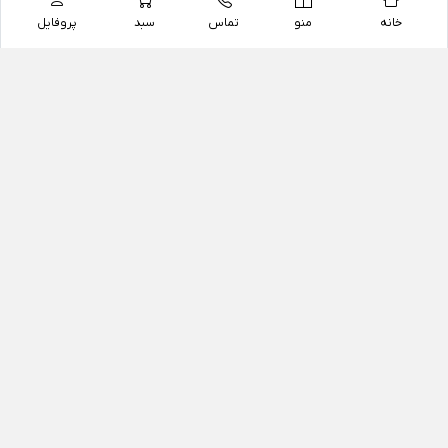
خانه
منو
تماس
سبد
پروفایل
فروشگاه
داروخانه آنلاین دکتر یزدیان
داروخانه آنلاین دکتر یزدیان از سال 1397 فعالیت خود را با
هدف فروش اینترنتی اقلام غیر دارویی شامل محصولات
آرایشی و بهداشتی، مکمل های رژیمی و غذایی، مکمل های