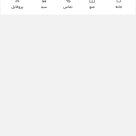
خانه
منو
تماس
سبد
پروفایل
فروشگاه
داروخانه آنلاین دکتر یزدیان
داروخانه آنلاین دکتر یزدیان از سال 1397 فعالیت خود را با
هدف فروش اینترنتی اقلام غیر دارویی شامل محصولات
آرایشی و بهداشتی، مکمل های رژیمی و غذایی، مکمل های