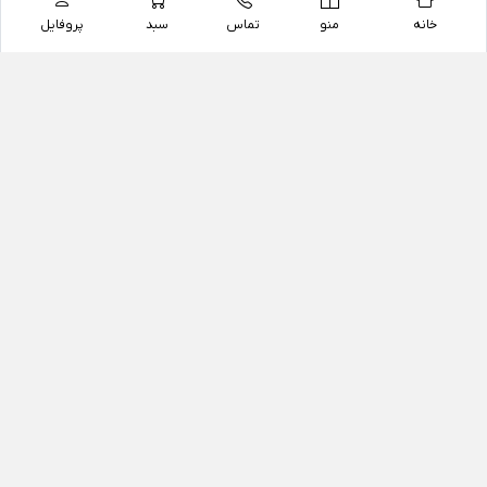
خانه
منو
تماس
سبد
پروفایل
فروشگاه
داروخانه آنلاین دکتر یزدیان
داروخانه آنلاین دکتر یزدیان از سال 1397 فعالیت خود را با
هدف فروش اینترنتی اقلام غیر دارویی شامل محصولات
آرایشی و بهداشتی، مکمل های رژیمی و غذایی، مکمل های