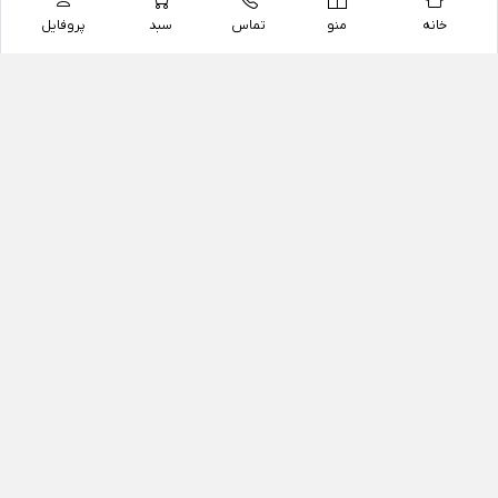
خانه
منو
تماس
سبد
پروفایل
فروشگاه
داروخانه آنلاین دکتر یزدیان
داروخانه آنلاین دکتر یزدیان از سال 1397 فعالیت خود را با
هدف فروش اینترنتی اقلام غیر دارویی شامل محصولات
آرایشی و بهداشتی، مکمل های رژیمی و غذایی، مکمل های