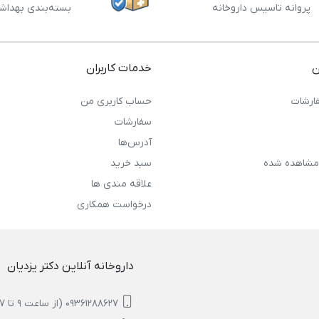
پروانه تاسیس داروخانه
بسته‌بندی بهداش
ن
خدمات کاربران
ارشات
حساب کاربری من
سفارشات
آدرس‌ها
مشاهده شده
سبد خرید
علاقه مندی ها
درخواست همکاری
داروخانه آنلاین دکتر یزدیان
09361288627 (از ساعت 9 تا 17)