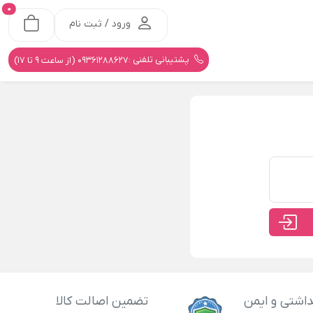
0
ورود / ثبت نام
پشتیبانی تلفنی :
09361288627 (از ساعت 9 تا 17)
اشتی و ایمن
تضمین اصالت کالا