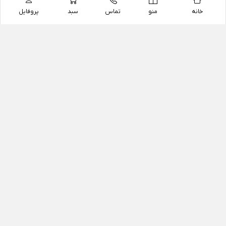
خانه
منو
تماس
سبد
پروفایل
فروشگاه
داروخانه آنلاین دکتر یزدیان
داروخانه آنلاین دکتر یزدیان از سال 1397 فعالیت خود را با
هدف فروش اینترنتی اقلام غیر دارویی شامل محصولات
آرایشی و بهداشتی، مکمل های رژیمی و غذایی، مکمل های