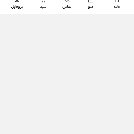
خانه
منو
تماس
سبد
پروفایل
فروشگاه
داروخانه آنلاین دکتر یزدیان
داروخانه آنلاین دکتر یزدیان از سال 1397 فعالیت خود را با
هدف فروش اینترنتی اقلام غیر دارویی شامل محصولات
آرایشی و بهداشتی، مکمل های رژیمی و غذایی، مکمل های