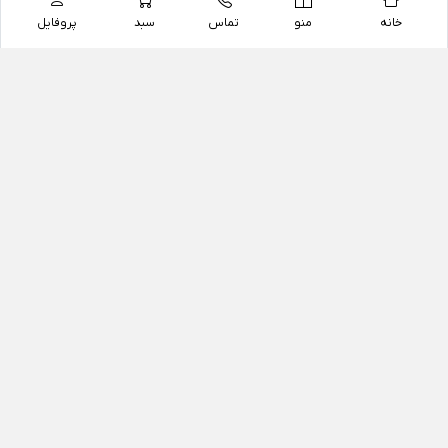
خانه
منو
تماس
سبد
پروفایل
فروشگاه
داروخانه آنلاین دکتر یزدیان
داروخانه آنلاین دکتر یزدیان از سال 1397 فعالیت خود را با
هدف فروش اینترنتی اقلام غیر دارویی شامل محصولات
آرایشی و بهداشتی، مکمل های رژیمی و غذایی، مکمل های