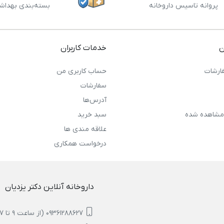
پروانه تاسیس داروخانه
بسته‌بندی بهداش
ن
خدمات کاربران
ارشات
حساب کاربری من
سفارشات
آدرس‌ها
مشاهده شده
سبد خرید
علاقه مندی ها
درخواست همکاری
داروخانه آنلاین دکتر یزدیان
09361288627 (از ساعت 9 تا 17)