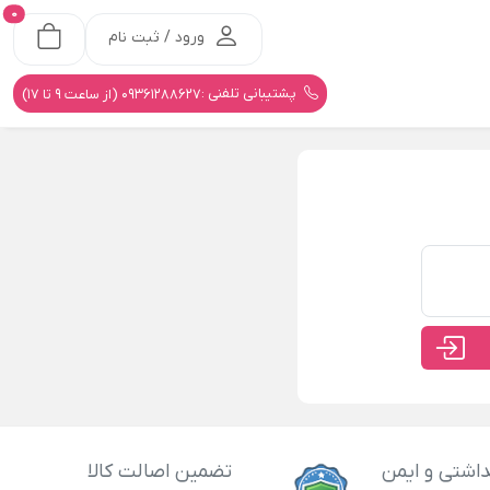
0
ورود / ثبت نام
پشتیبانی تلفنی :
09361288627 (از ساعت 9 تا 17)
اشتی و ایمن
تضمین اصالت کالا