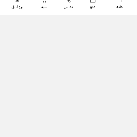
خانه
منو
تماس
سبد
پروفایل
فروشگاه
داروخانه آنلاین دکتر یزدیان
داروخانه آنلاین دکتر یزدیان از سال 1397 فعالیت خود را با
هدف فروش اینترنتی اقلام غیر دارویی شامل محصولات
آرایشی و بهداشتی، مکمل های رژیمی و غذایی، مکمل های