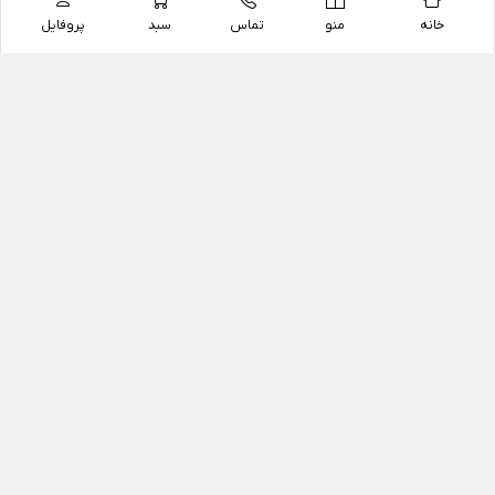
خانه
منو
تماس
سبد
پروفایل
فروشگاه
داروخانه آنلاین دکتر یزدیان
داروخانه آنلاین دکتر یزدیان از سال 1397 فعالیت خود را با
هدف فروش اینترنتی اقلام غیر دارویی شامل محصولات
آرایشی و بهداشتی، مکمل های رژیمی و غذایی، مکمل های