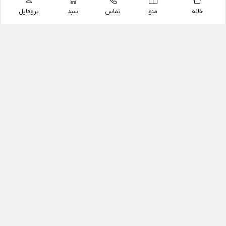
خانه
منو
تماس
سبد
پروفایل
فروشگاه
داروخانه آنلاین دکتر یزدیان
داروخانه آنلاین دکتر یزدیان از سال 1397 فعالیت خود را با
هدف فروش اینترنتی اقلام غیر دارویی شامل محصولات
آرایشی و بهداشتی، مکمل های رژیمی و غذایی، مکمل های