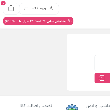
0
ورود / ثبت نام
پشتیبانی تلفنی :
09361288627 (از ساعت 9 تا 17)
اشتی و ایمن
تضمین اصالت کالا