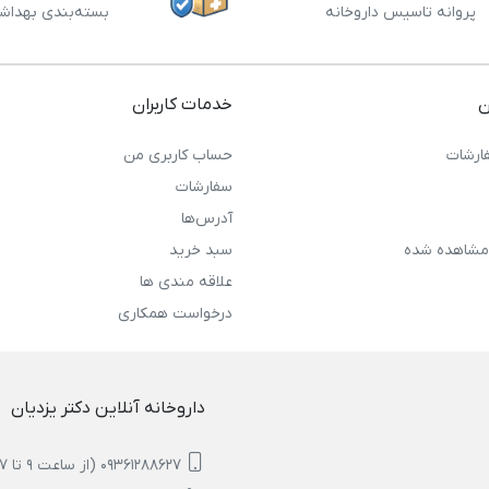
پروانه تاسیس داروخانه
بسته‌بندی بهداش
ن
خدمات کاربران
ارشات
حساب کاربری من
سفارشات
آدرس‌ها
مشاهده شده
سبد خرید
علاقه مندی ها
درخواست همکاری
داروخانه آنلاین دکتر یزدیان
09361288627 (از ساعت 9 تا 17)