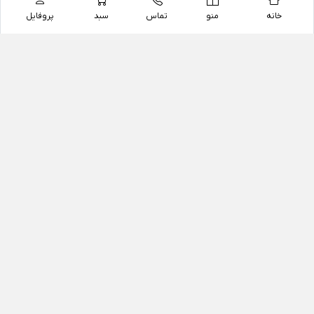
خانه
منو
تماس
سبد
پروفایل
فروشگاه
داروخانه آنلاین دکتر یزدیان
داروخانه آنلاین دکتر یزدیان از سال 1397 فعالیت خود را با
هدف فروش اینترنتی اقلام غیر دارویی شامل محصولات
آرایشی و بهداشتی، مکمل های رژیمی و غذایی، مکمل های