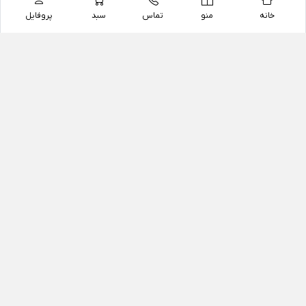
خانه
منو
تماس
سبد
پروفایل
فروشگاه
داروخانه آنلاین دکتر یزدیان
داروخانه آنلاین دکتر یزدیان از سال 1397 فعالیت خود را با
هدف فروش اینترنتی اقلام غیر دارویی شامل محصولات
آرایشی و بهداشتی، مکمل های رژیمی و غذایی، مکمل های