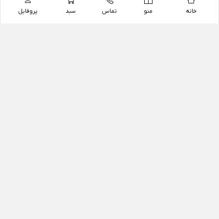
خانه
منو
تماس
سبد
پروفایل
فروشگاه
داروخانه آنلاین دکتر یزدیان
داروخانه آنلاین دکتر یزدیان از سال 1397 فعالیت خود را با
هدف فروش اینترنتی اقلام غیر دارویی شامل محصولات
آرایشی و بهداشتی، مکمل های رژیمی و غذایی، مکمل های