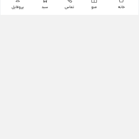
خانه
منو
تماس
سبد
پروفایل
فروشگاه
داروخانه آنلاین دکتر یزدیان
داروخانه آنلاین دکتر یزدیان از سال 1397 فعالیت خود را با
هدف فروش اینترنتی اقلام غیر دارویی شامل محصولات
آرایشی و بهداشتی، مکمل های رژیمی و غذایی، مکمل های