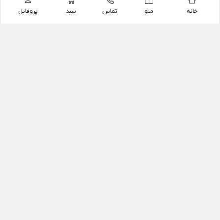
خانه
منو
تماس
سبد
پروفایل
فروشگاه
داروخانه آنلاین دکتر یزدیان
داروخانه آنلاین دکتر یزدیان از سال 1397 فعالیت خود را با
هدف فروش اینترنتی اقلام غیر دارویی شامل محصولات
آرایشی و بهداشتی، مکمل های رژیمی و غذایی، مکمل های