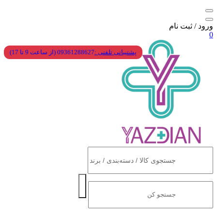
ورود / ثبت نام
0
پشتیبانی تلفنی :
09361288627 (از ساعت 9 تا 17)