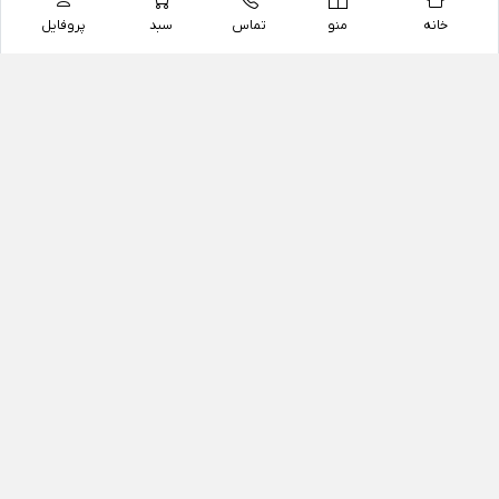
خانه
منو
تماس
سبد
پروفایل
فروشگاه
داروخانه آنلاین دکتر یزدیان
داروخانه آنلاین دکتر یزدیان از سال 1397 فعالیت خود را با
هدف فروش اینترنتی اقلام غیر دارویی شامل محصولات
آرایشی و بهداشتی، مکمل های رژیمی و غذایی، مکمل های