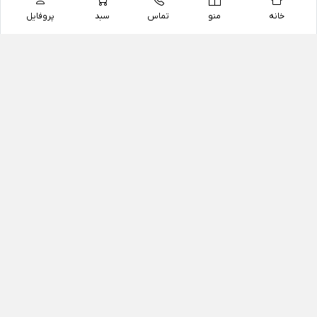
خانه
منو
تماس
سبد
پروفایل
فروشگاه
داروخانه آنلاین دکتر یزدیان
داروخانه آنلاین دکتر یزدیان از سال 1397 فعالیت خود را با
هدف فروش اینترنتی اقلام غیر دارویی شامل محصولات
آرایشی و بهداشتی، مکمل های رژیمی و غذایی، مکمل های