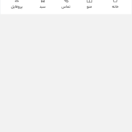
خانه
منو
تماس
سبد
پروفایل
فروشگاه
داروخانه آنلاین دکتر یزدیان
داروخانه آنلاین دکتر یزدیان از سال 1397 فعالیت خود را با
هدف فروش اینترنتی اقلام غیر دارویی شامل محصولات
آرایشی و بهداشتی، مکمل های رژیمی و غذایی، مکمل های