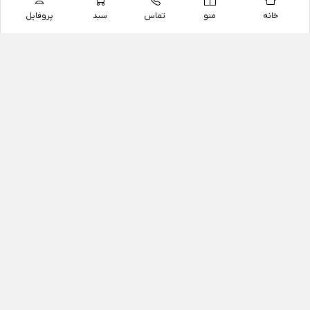
خانه
منو
تماس
سبد
پروفایل
فروشگاه
داروخانه آنلاین دکتر یزدیان
داروخانه آنلاین دکتر یزدیان از سال 1397 فعالیت خود را با
هدف فروش اینترنتی اقلام غیر دارویی شامل محصولات
آرایشی و بهداشتی، مکمل های رژیمی و غذایی، مکمل های