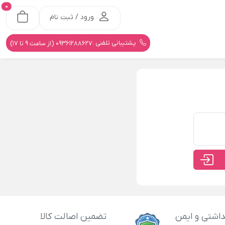
0
ورود / ثبت نام
پشتیبانی تلفنی :
09361288627 (از ساعت 9 تا 17)
اشتی و ایمن
تضمین اصالت کالا