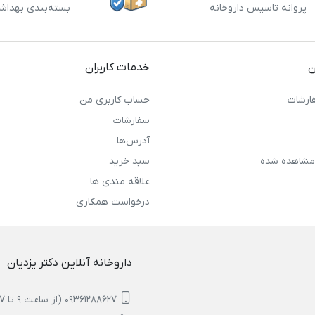
پروانه تاسیس داروخانه
بسته‌بندی بهداش
ن
خدمات کاربران
ارشات
حساب کاربری من
سفارشات
آدرس‌ها
مشاهده شده
سبد خرید
علاقه مندی ها
درخواست همکاری
داروخانه آنلاین دکتر یزدیان
09361288627 (از ساعت 9 تا 17)