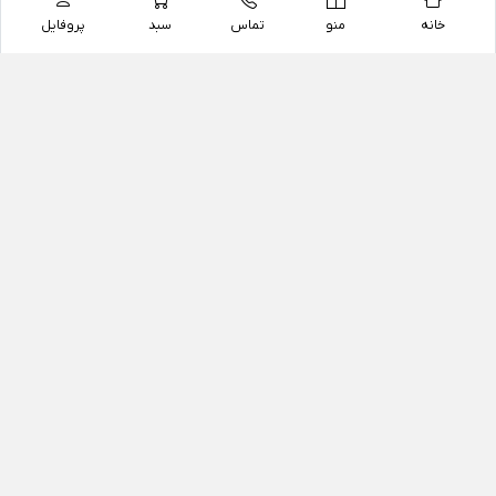
خانه
منو
تماس
سبد
پروفایل
فروشگاه
داروخانه آنلاین دکتر یزدیان
داروخانه آنلاین دکتر یزدیان از سال 1397 فعالیت خود را با
هدف فروش اینترنتی اقلام غیر دارویی شامل محصولات
آرایشی و بهداشتی، مکمل های رژیمی و غذایی، مکمل های