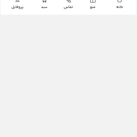
خانه
منو
تماس
سبد
پروفایل
فروشگاه
داروخانه آنلاین دکتر یزدیان
داروخانه آنلاین دکتر یزدیان از سال 1397 فعالیت خود را با
هدف فروش اینترنتی اقلام غیر دارویی شامل محصولات
آرایشی و بهداشتی، مکمل های رژیمی و غذایی، مکمل های