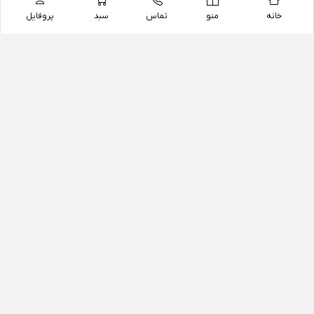
خانه
منو
تماس
سبد
پروفایل
فروشگاه
داروخانه آنلاین دکتر یزدیان
داروخانه آنلاین دکتر یزدیان از سال 1397 فعالیت خود را با
هدف فروش اینترنتی اقلام غیر دارویی شامل محصولات
آرایشی و بهداشتی، مکمل های رژیمی و غذایی، مکمل های