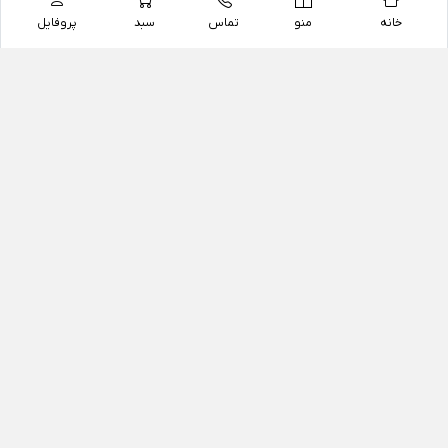
خانه
منو
تماس
سبد
پروفایل
فروشگاه
داروخانه آنلاین دکتر یزدیان
داروخانه آنلاین دکتر یزدیان از سال 1397 فعالیت خود را با
هدف فروش اینترنتی اقلام غیر دارویی شامل محصولات
آرایشی و بهداشتی، مکمل های رژیمی و غذایی، مکمل های