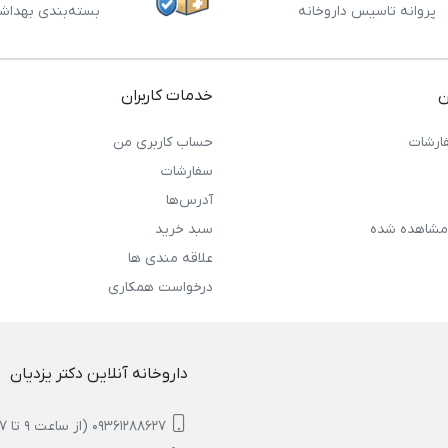
پروانه تاسیس داروخانه
بسته‌بندی بهداش
ن
خدمات کاربران
ارشات
حساب کاربری من
سفارشات
آدرس‌ها
مشاهده شده
سبد خرید
علاقه مندی ها
درخواست همکاری
داروخانه آنلاین دکتر یزدیان
09361288627 (از ساعت 9 تا 17)