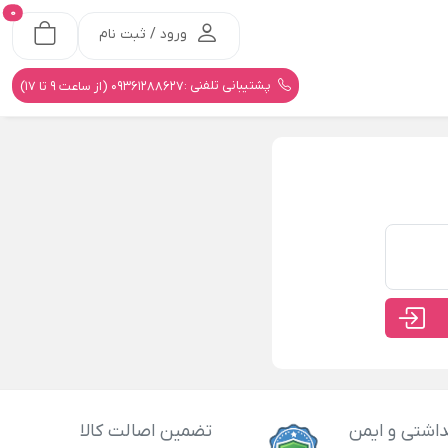
0
ورود / ثبت نام
پشتیبانی تلفنی :
09361288627 (از ساعت 9 تا 17)
اشتی و ایمن
تضمین اصالت کالا