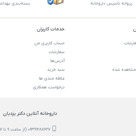
پروانه تاسیس داروخانه
بسته‌بندی بهداش
ن
خدمات کاربران
ارشات
حساب کاربری من
سفارشات
آدرس‌ها
مشاهده شده
سبد خرید
علاقه مندی ها
درخواست همکاری
داروخانه آنلاین دکتر یزدیان
09361288627 (از ساعت 9 تا 17)