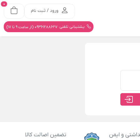
0
ورود / ثبت نام
پشتیبانی تلفنی :
09361288627 (از ساعت 9 تا 17)
اشتی و ایمن
تضمین اصالت کالا