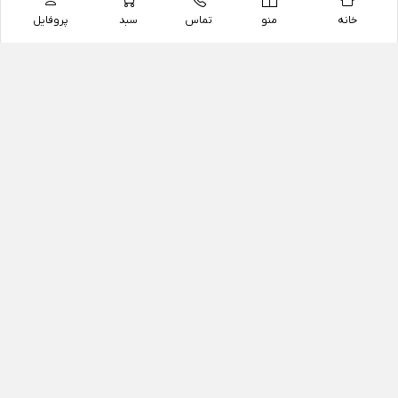
خانه
منو
تماس
سبد
پروفایل
فروشگاه
داروخانه آنلاین دکتر یزدیان
داروخانه آنلاین دکتر یزدیان از سال 1397 فعالیت خود را با
هدف فروش اینترنتی اقلام غیر دارویی شامل محصولات
آرایشی و بهداشتی، مکمل های رژیمی و غذایی، مکمل های