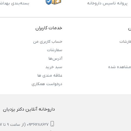
پروانه تاسیس داروخانه
بسته‌بندی بهداش
ن
خدمات کاربران
ارشات
حساب کاربری من
سفارشات
آدرس‌ها
مشاهده شده
سبد خرید
علاقه مندی ها
درخواست همکاری
داروخانه آنلاین دکتر یزدیان
09361288627 (از ساعت 9 تا 17)