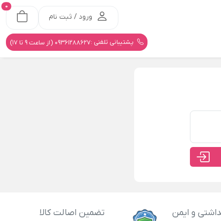
0
ورود / ثبت نام
پشتیبانی تلفنی :
09361288627 (از ساعت 9 تا 17)
اشتی و ایمن
تضمین اصالت کالا