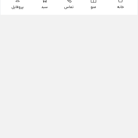
خانه
منو
تماس
سبد
پروفایل
فروشگاه
داروخانه آنلاین دکتر یزدیان
داروخانه آنلاین دکتر یزدیان از سال 1397 فعالیت خود را با
هدف فروش اینترنتی اقلام غیر دارویی شامل محصولات
آرایشی و بهداشتی، مکمل های رژیمی و غذایی، مکمل های