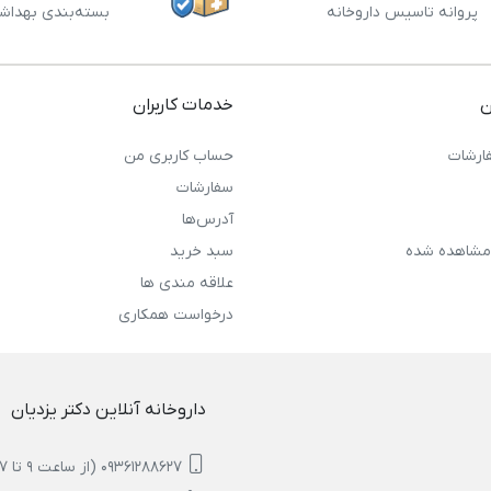
پروانه تاسیس داروخانه
بسته‌بندی بهداش
ن
خدمات کاربران
ارشات
حساب کاربری من
سفارشات
آدرس‌ها
مشاهده شده
سبد خرید
علاقه مندی ها
درخواست همکاری
داروخانه آنلاین دکتر یزدیان
09361288627 (از ساعت 9 تا 17)