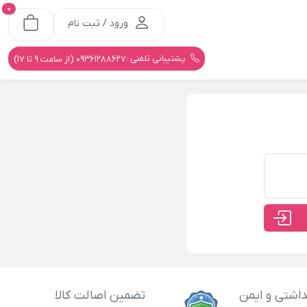
0
ورود / ثبت نام
پشتیبانی تلفنی :
09361288627 (از ساعت 9 تا 17)
اشتی و ایمن
تضمین اصالت کالا