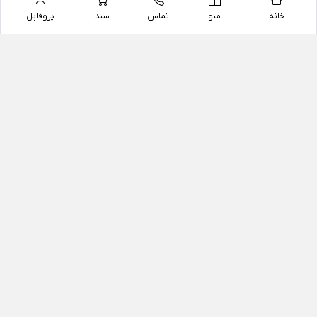
خانه
منو
تماس
سبد
پروفایل
فروشگاه
داروخانه آنلاین دکتر یزدیان
داروخانه آنلاین دکتر یزدیان از سال 1397 فعالیت خود را با
هدف فروش اینترنتی اقلام غیر دارویی شامل محصولات
آرایشی و بهداشتی، مکمل های رژیمی و غذایی، مکمل های