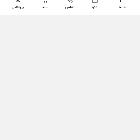
خانه
منو
تماس
سبد
پروفایل
فروشگاه
داروخانه آنلاین دکتر یزدیان
داروخانه آنلاین دکتر یزدیان از سال 1397 فعالیت خود را با
هدف فروش اینترنتی اقلام غیر دارویی شامل محصولات
آرایشی و بهداشتی، مکمل های رژیمی و غذایی، مکمل های